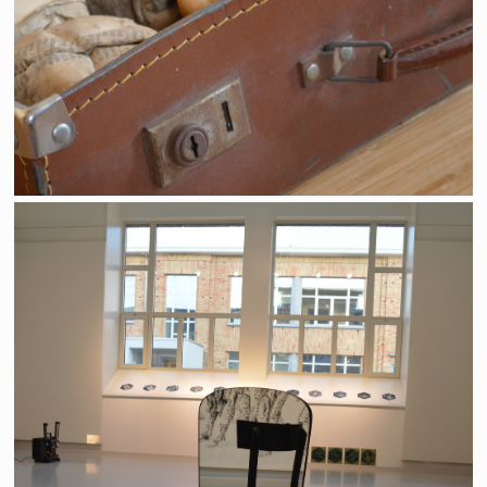
"LaboraTtoirs"