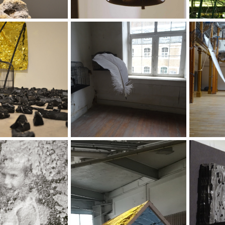
Halo
Avec le temps
ement de l'instant
Du vent
La