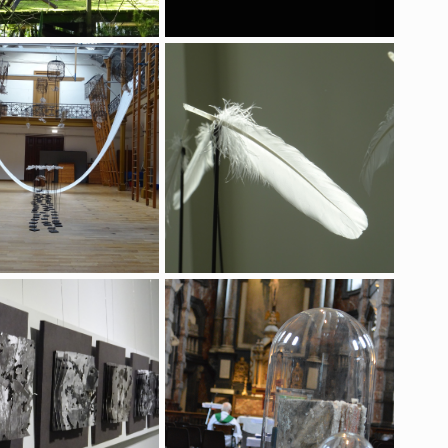
Hors Champs
Selon Le vent
 guerre, un jeu d'enfants
Le sel de la terre