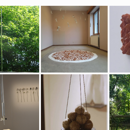
absence vible
Ce qui reste
Rém
stant en instant
Poivre et sel