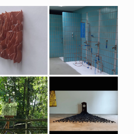
anence ("ce qui reste")
Ne pas courir
Art au vert
Time is up