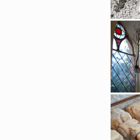
Chap
R