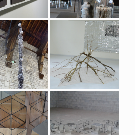
eniers à sel - Honfleur
Workshop "carrière d'Yvoir"
nnale "fenêtre sur mur"
Thinking outside the box