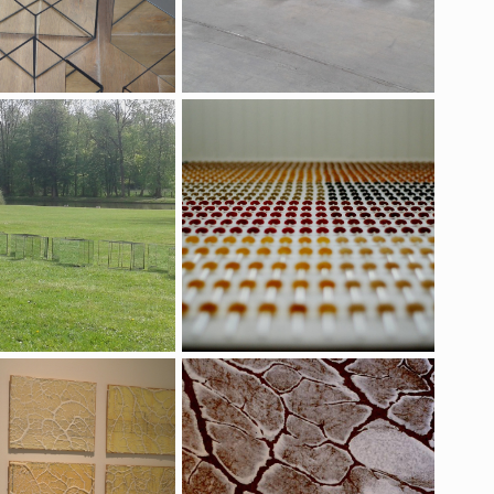
Réflexion
La cuillère à grenade
Espèces d'espaces
Abattoirs