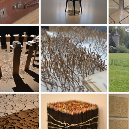
t peut-être pas réglé"
"Désherbage"
Passage
15 au cube