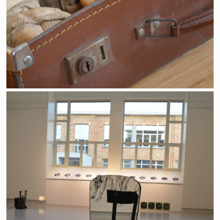
"LaboraTtoirs"